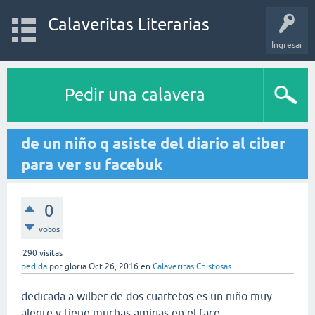
Calaveritas Literarias
Ingresar
Pedir una calavera
de un niño q asiste del diario al ciber
para ver su facebuk
0
votos
290
visitas
pedida
por
gloria
Oct 26, 2016
en
Calaveritas Chistosas
dedicada a wilber de dos cuartetos es un niño muy
alegre y tiene muchas amigas en el face