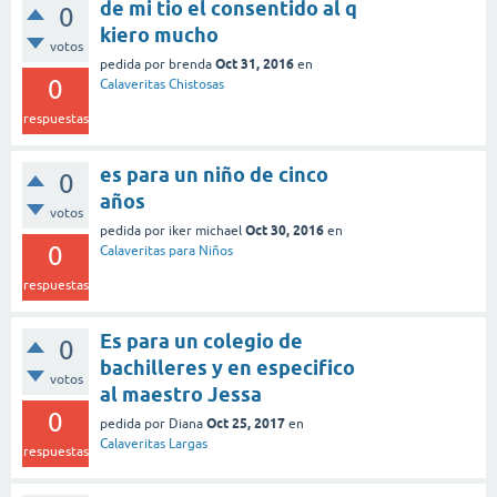
de mi tio el consentido al q
0
kiero mucho
votos
Oct 31, 2016
pedida
por
brenda
en
0
Calaveritas Chistosas
respuestas
es para un niño de cinco
0
años
votos
Oct 30, 2016
pedida
por
iker michael
en
0
Calaveritas para Niños
respuestas
Es para un colegio de
0
bachilleres y en especifico
votos
al maestro Jessa
0
Oct 25, 2017
pedida
por
Diana
en
Calaveritas Largas
respuestas